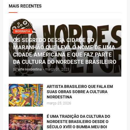
MAIS RECENTES
BIOGRAFIA
OS SEGREDO DESSA CIDADE DO
MARANHÃO QUE LEVA O NOME DE UMA
CIDADE AMERICANA E QUE FAZ PARTE
DA CULTURA DO NORDESTE BRASILEIRO
by
arte nordestina
-
março 01, 2023
ARTISTA BRASILEIRO QUE FALA EM
SUAS OBRAS SOBRE A CULTURA
NORDESTINA
março 25, 2026
É UMA TRADIÇÃO DA CULTURA DO
NORDESTE BRASILEIRO DESDE O
SÉCULO XVlll O BUMBA MEU BOI