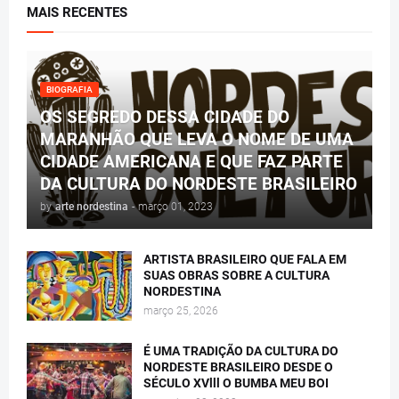
MAIS RECENTES
BIOGRAFIA
OS SEGREDO DESSA CIDADE DO
MARANHÃO QUE LEVA O NOME DE UMA
CIDADE AMERICANA E QUE FAZ PARTE
DA CULTURA DO NORDESTE BRASILEIRO
by
arte nordestina
-
março 01, 2023
ARTISTA BRASILEIRO QUE FALA EM
SUAS OBRAS SOBRE A CULTURA
NORDESTINA
março 25, 2026
É UMA TRADIÇÃO DA CULTURA DO
NORDESTE BRASILEIRO DESDE O
SÉCULO XVlll O BUMBA MEU BOI