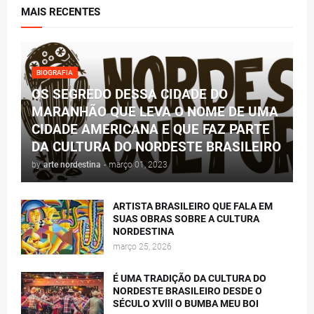
MAIS RECENTES
BIOGRAFIA
OS SEGREDO DESSA CIDADE DO
MARANHÃO QUE LEVA O NOME DE UMA
CIDADE AMERICANA E QUE FAZ PARTE
DA CULTURA DO NORDESTE BRASILEIRO
by
arte nordestina
-
março 01, 2023
ARTISTA BRASILEIRO QUE FALA EM
SUAS OBRAS SOBRE A CULTURA
NORDESTINA
março 25, 2026
É UMA TRADIÇÃO DA CULTURA DO
NORDESTE BRASILEIRO DESDE O
SÉCULO XVlll O BUMBA MEU BOI