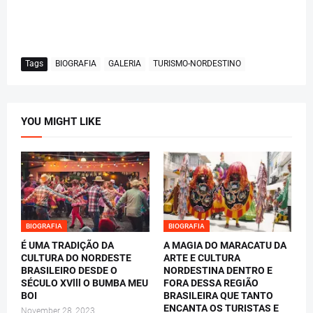
Tags
BIOGRAFIA
GALERIA
TURISMO-NORDESTINO
YOU MIGHT LIKE
BIOGRAFIA
BIOGRAFIA
É UMA TRADIÇÃO DA
A MAGIA DO MARACATU DA
CULTURA DO NORDESTE
ARTE E CULTURA
BRASILEIRO DESDE O
NORDESTINA DENTRO E
SÉCULO XVlll O BUMBA MEU
FORA DESSA REGIÃO
BOI
BRASILEIRA QUE TANTO
ENCANTA OS TURISTAS E
November 28, 2023