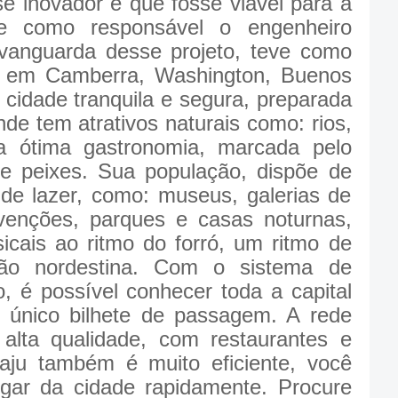
se inovador e que fosse viável para a
ve como responsável o engenheiro
A vanguarda desse projeto, teve como
am em Camberra, Washington, Buenos
 cidade tranquila e segura, preparada
nde tem atrativos naturais como: rios,
a ótima gastronomia, marcada pelo
 e peixes. Sua população, dispõe de
 de lazer, como: museus, galerias de
nvenções, parques e casas noturnas,
icais ao ritmo do forró, um ritmo de
ião nordestina. Com o sistema de
o, é possível conhecer toda a capital
único bilhete de passagem. A rede
 alta qualidade, com restaurantes e
caju também é muito eficiente, você
gar da cidade rapidamente. Procure