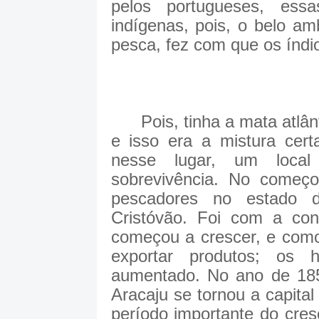
pelos portugueses, essa
indígenas, pois, o belo a
pesca, fez com que os índ
Pois, tinha a mata atlânti
e isso era a mistura cert
nesse lugar, um loca
sobrevivência. No começo
pescadores no estado d
Cristóvão. Foi com a con
começou a crescer, e como
exportar produtos; os 
aumentado. No ano de 1855
Aracaju se tornou a capita
período importante do cres