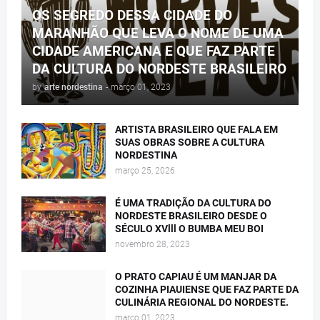
OS SEGREDO DESSA CIDADE DO
MARANHÃO QUE LEVA O NOME DE UMA
CIDADE AMERICANA E QUE FAZ PARTE
DA CULTURA DO NORDESTE BRASILEIRO
by
arte nordestina
-
março 01, 2023
ARTISTA BRASILEIRO QUE FALA EM
SUAS OBRAS SOBRE A CULTURA
NORDESTINA
março 25, 2026
É UMA TRADIÇÃO DA CULTURA DO
NORDESTE BRASILEIRO DESDE O
SÉCULO XVlll O BUMBA MEU BOI
novembro 28, 2023
O PRATO CAPIAU É UM MANJAR DA
COZINHA PIAUIENSE QUE FAZ PARTE DA
CULINÁRIA REGIONAL DO NORDESTE.
março 01, 2023