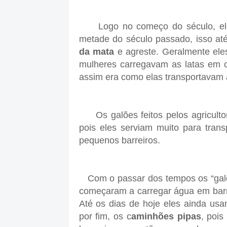
Logo no começo do século, ele e
metade do século passado, isso at
da mata
e agreste. Geralmente ele
mulheres carregavam as latas em 
assim era como elas transportavam
Os galões feitos pelos agriculto
pois eles serviam muito para tran
pequenos barreiros.
Com o passar dos tempos os “galões
começaram a carregar água em barr
Até os dias de hoje eles ainda u
por fim, os c
aminhões pipas
, poi