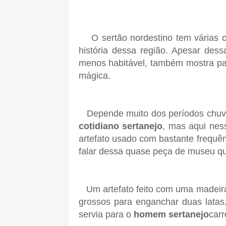
O sertão nordestino
tem várias 
história dessa região. Apesar des
menos habitável, também mostra pa
mágica.
Depende muito dos períodos chuvo
cotidiano sertanejo
, mas aqui nes
artefato usado com bastante frequê
falar dessa quase peça de museu qu
Um artefato feito com uma madeira
grossos para enganchar duas lata
servia para o
homem sertanejo
carr