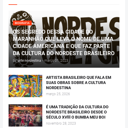
BIOGRAFIA
OS SEGREDO DESSA CIDADE DO
MARANHÃO QUE LEVA O NOME DE UMA
CIDADE AMERICANA E QUE FAZ PARTE
DA CULTURA DO NORDESTE BRASILEIRO
by
arte nordestina
-
março 01, 2023
ARTISTA BRASILEIRO QUE FALA EM
SUAS OBRAS SOBRE A CULTURA
NORDESTINA
março 25, 2026
É UMA TRADIÇÃO DA CULTURA DO
NORDESTE BRASILEIRO DESDE O
SÉCULO XVlll O BUMBA MEU BOI
novembro 28, 2023